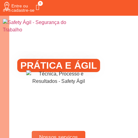
Entre ou
cadastre-se
SAÚDE E SEGURANÇA DO
TRABALHO
PRÁTICA E ÁGIL
Uma marca voltada para a
excelência nos serviços de
consultoria em gestão de saúde e
segurança do trabalho de forma
prática e ágil.
Nossos serviços