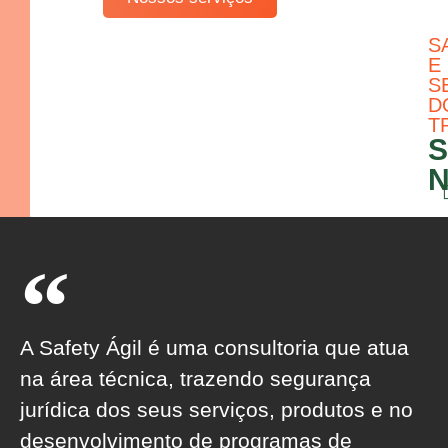
S
E
S
D
T
A Safety Ágil é uma consultoria que atua
na área técnica, trazendo segurança
jurídica dos seus serviços, produtos e no
desenvolvimento de programas de