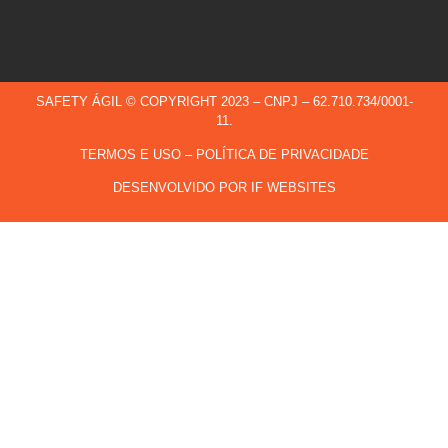
SAFETY ÁGIL © COPYRIGHT 2023 – CNPJ – 62.710.734/0001-
11.
TERMOS E USO
–
POLÍTICA DE PRIVACIDADE
DESENVOLVIDO POR IF WEBSITES