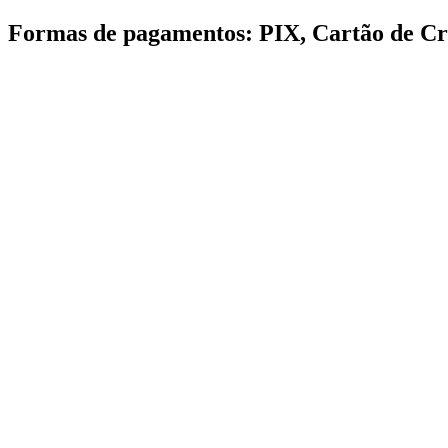
Ir
Formas de pagamentos: PIX, Cartão de Cré
para
o
conteúdo