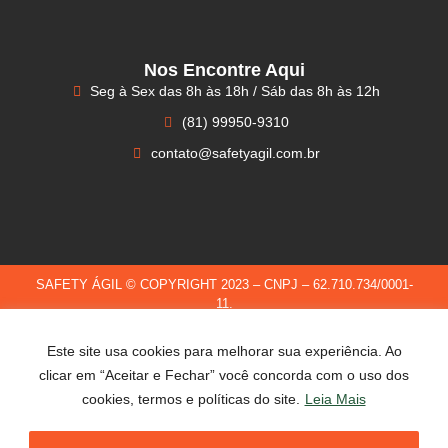
Nos Encontre Aqui
Seg à Sex das 8h às 18h / Sáb das 8h às 12h
(81) 99950-9310
contato@safetyagil.com.br
SAFETY ÁGIL © COPYRIGHT 2023 – CNPJ – 62.710.734/0001-
11.
TERMOS E USO
–
POLÍTICA DE PRIVACIDADE
Este site usa cookies para melhorar sua experiência. Ao
DESENVOLVIDO POR IF WEBSITES
clicar em “Aceitar e Fechar” você concorda com o uso dos
cookies, termos e políticas do site.
Leia Mais